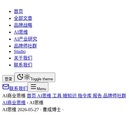
首页
全部文章
品牌战略
AI思维
AI产业研究
品牌师社群
Studio
关于我们
联系我们
登录
Toggle theme
联系我们
Menu
AI商业思维
首页
AI思维
工具
暗知识
指令库
报告
品牌师社群
AI商业思维
›
AI思维
AI思维
2026-05-27
· 曹成博士
·