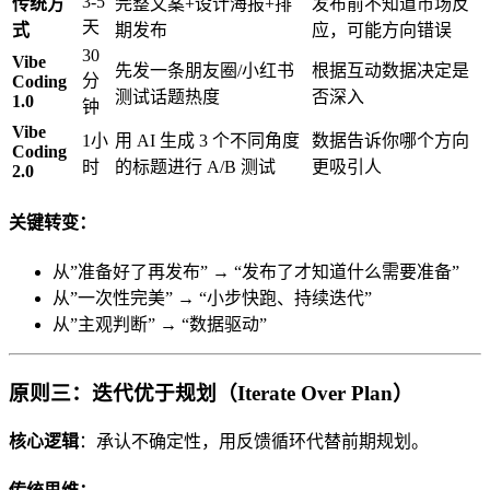
3-5
传统方
完整文案+设计海报+排
发布前不知道市场反
天
式
期发布
应，可能方向错误
30
Vibe
先发一条朋友圈/小红书
根据互动数据决定是
分
Coding
测试话题热度
否深入
1.0
钟
Vibe
1小
用 AI 生成 3 个不同角度
数据告诉你哪个方向
Coding
时
的标题进行 A/B 测试
更吸引人
2.0
关键转变：
从”准备好了再发布” → “发布了才知道什么需要准备”
从”一次性完美” → “小步快跑、持续迭代”
从”主观判断” → “数据驱动”
原则三：迭代优于规划（Iterate Over Plan）
核心逻辑
：承认不确定性，用反馈循环代替前期规划。