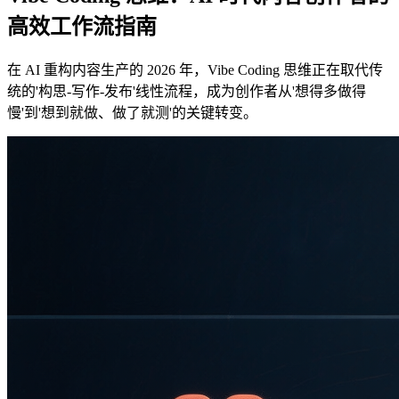
高效工作流指南
在 AI 重构内容生产的 2026 年，Vibe Coding 思维正在取代传
统的'构思-写作-发布'线性流程，成为创作者从'想得多做得
慢'到'想到就做、做了就测'的关键转变。