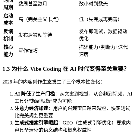
时间
数周甚至数月
数小时到数天
周期
启动
高（完美主义卡点）
低（先完成再完善）
成本
反馈
发布即测试，数据驱动
发布后被动等待
机制
优化
核心
描述能力+判断力+迭代
写作技巧
能力
速度
1.3 为什么 Vibe Coding 在 AI 时代变得至关重要？
2026 年的内容创作生态发生了三个根本性变化：
AI 降低了生产门槛
：从文案到视觉，从音频到视频，AI
工具让”想到就做”成为可能
注意力经济加速
：用户的兴趣窗口越来越短，快速测试
比完美规划更重要
生成式搜索引擎崛起
：GEO（生成式引擎优化）要求内
容具备清晰的语义结构和概念权威性